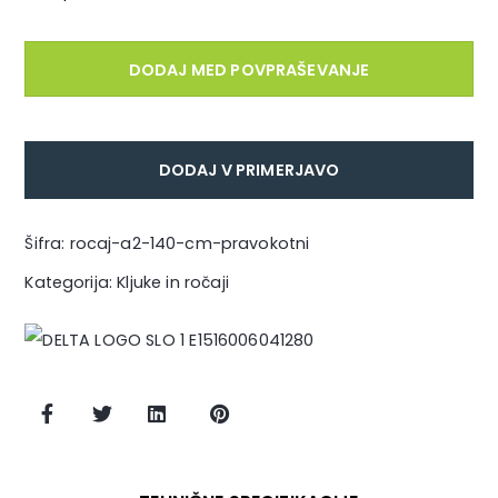
A2
Inox
DODAJ MED POVPRAŠEVANJE
140
cm
pravokotni
DODAJ V PRIMERJAVO
količina
Šifra:
rocaj-a2-140-cm-pravokotni
Kategorija:
Kljuke in ročaji